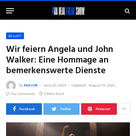
BALLETT
Wir feiern Angela und John
Walker: Eine Hommage an
bemerkenswerte Dienste
By
MAJOR
June 20, 2023
Updated:
August 19, 2023
No Comments
3 Mins Read
Facebook
Twitter
Pinterest