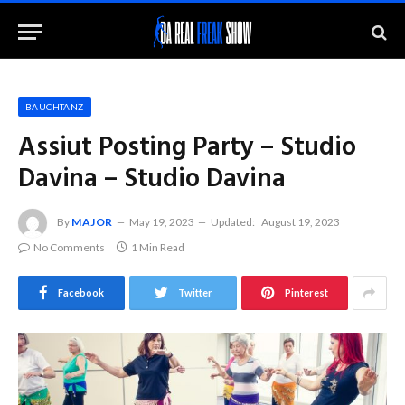
BAUCHTANZ
Assiut Posting Party – Studio
Davina – Studio Davina
By
MAJOR
May 19, 2023
Updated:
August 19, 2023
No Comments
1 Min Read
Facebook
Twitter
Pinterest